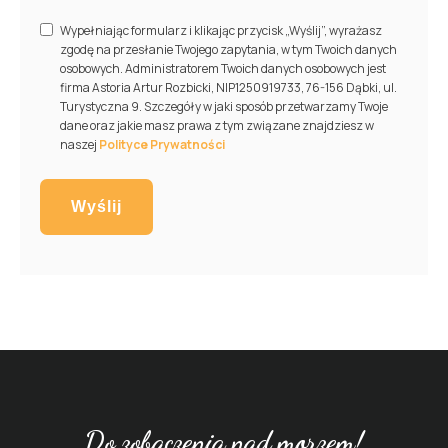
Wypełniając formularz i klikając przycisk „Wyślij”, wyrażasz
zgodę na przesłanie Twojego zapytania, w tym Twoich danych
osobowych. Administratorem Twoich danych osobowych jest
firma Astoria Artur Rozbicki, NIP1250919733, 76-156 Dąbki, ul.
Turystyczna 9. Szczegóły w jaki sposób przetwarzamy Twoje
dane oraz jakie masz prawa z tym związane znajdziesz w
naszej
Polityce Prywatności
Wyślij
Do zobaczenia nad morzem!