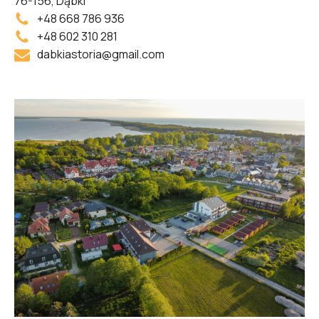
76-156
,
Dąbki
+48 668 786 936
+48 602 310 281
dabkiastoria@gmail.com