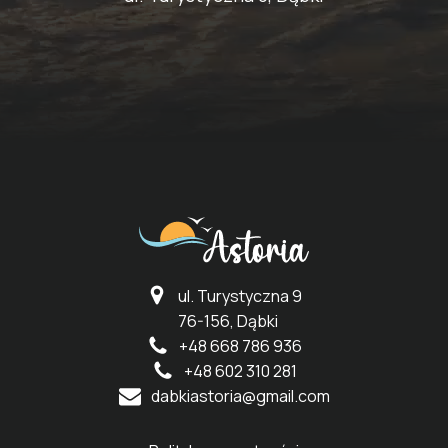
ul. Turystyczna 9
76-156
,
Dąbki
+48 668 786 936
+48 602 310 281
dabkiastoria@gmail.com