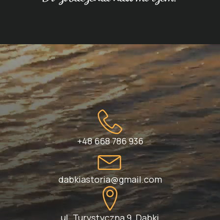
+48 668 786 936
dabkiastoria@gmail.com
ul. Turystyczna 9
,
Dąbki